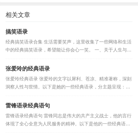
## 简短寄语
相关文章
“2023，再见；2024，你好！”
“往事清零，万事可期”
搞笑语录
“新年新生，心之所向，行之所往”
经典搞笑语录合集 生活需要笑声，这里收集了一些网络和生活
“时光有序，珍惜当下，拥抱未来”
中的经典搞笑语录，希望能让你会心一笑。 一、关于人生与理
愿这些语录陪伴你温暖跨年，带着感恩与希望，一
想 人生就像牙杯： 你可以把它看成杯具，也可以看成洗具。
我...
起迎接崭新的2024年！
张爱玲的经典语录
张爱玲经典语录 张爱玲的文字以犀利、苍凉、精准著称，深刻
标签:
告别2023迎接2024年语录
洞察人性与世情。以下是她的一些经典语录，分主题呈现：
一、 关于爱情与婚姻 “于千万人之中遇见你所要遇见的人，于
千万年之中...
雷锋语录经典语句
雷锋语录经典语句 雷锋同志是伟大的共产主义战士，他的言行
体现了全心全意为人民服务的精神。以下是他的一些经典语
录，至今仍激励着无数人。 一、关于奉献与服务 “人的生命是