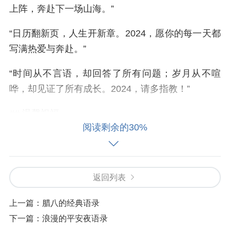
上阵，奔赴下一场山海。”
“日历翻新页，人生开新章。2024，愿你的每一天都
写满热爱与奔赴。”
“时间从不言语，却回答了所有问题；岁月从不喧
哗，却见证了所有成长。2024，请多指教！”
## 温馨祝福
阅读剩余的30%
致自己：
“谢谢2023年认真生活的自己，2024年请继
续发光发热。”
致亲友：
“愿我们2024年继续相伴，分享喜悦，共度
返回列表
风雨。”
上一篇：
腊八的经典语录
致所有人：
“愿新年，胜旧年。平安喜乐，万事顺
下一篇：
浪漫的平安夜语录
遂！”