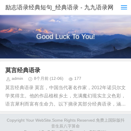
励志语录经典短句_经典语录 - 九九语录网
Good Luck To You!
莫言经典语录
admin
8个月前
(12-06)
177
莫言经典语录 莫言，中国当代著名作家，2012年诺贝尔文
学奖得主。他的作品植根乡土，充满魔幻现实主义色彩，
语言犀利而富有生命力。以下摘录其部分经典语录，涵盖
文学、人性、社会与人生感悟等多个方面。...
Copyright Your WebSite.Some Rights Reserved.
免费上国际版抖
音
生辰八字算命