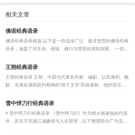
“中国人民有志气，有能力，一定要在不远的将来，
赶上和超过世界先进水平。”
相关文章
“中国应当对于人类有较大的贡献。”
佛语经典语录
—— 1956年《纪念孙中山先生》
佛语经典语录精选 以下是一些流传广泛、蕴含智慧的佛语经典
---
语录，涵盖了对生命、烦恼、修行与觉悟的深刻洞察。 一切有
为法，如梦幻泡影，如露亦如电，应作如是观...
王朔经典语录
注：这些语录产生于特定的历史背景和条件下，
王朔经典语录 王朔，中国当代著名作家、编剧，以其犀利、幽
反映了毛泽东同志在革命和建设时期的重要思想
默、充满反讽和批判精神的“痞子文学”风格著称。他的语言直
观点。学习这些语录应结合具体历史背景，理解
指人心，常以玩世不恭的姿态解构崇高，揭示社会与人性的复
其精神实质和时代意义。
杂面相。以下收录其部分经典语...
雪中悍刀行经典语录
# 雪中悍刀行经典语录 《雪中悍刀行》作为烽火戏诸侯的代表
标签:
毛主席经典语录
作，其文字充满江湖豪情与人生哲理，以下整理部分广为流传
的经典语录： ## 一、江湖与人生 “天不生我李淳罡，剑道万古