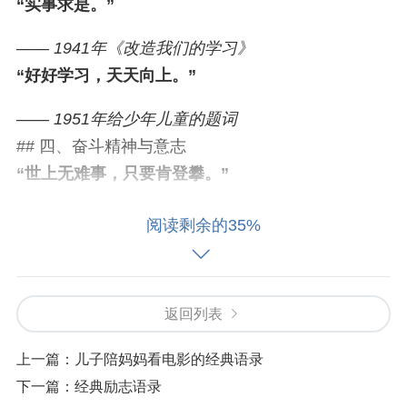
“实事求是。”
—— 1941年《改造我们的学习》
“好好学习，天天向上。”
—— 1951年给少年儿童的题词
## 四、奋斗精神与意志
“世上无难事，只要肯登攀。”
—— 1965年《水调歌头·重上井冈山》
阅读剩余的35%
“下定决心，不怕牺牲，排除万难，去争取胜利。”
—— 1945年《愚公移山》
“自力更生，艰苦奋斗。”
返回列表
—— 延安时期提出的方针
上一篇：
儿子陪妈妈看电影的经典语录
## 五、国际视野
下一篇：
经典励志语录