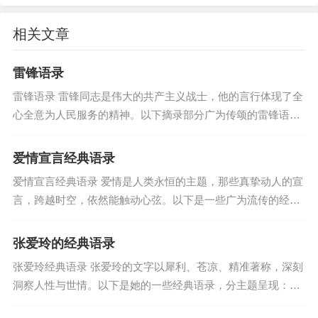
“爱出者爱返，福往者福来。”
相关文章
—— 你付出的善意，终将以某种方式回到你身边。
雷锋语录
最后，请记住：
雷锋语录 雷锋同志是伟大的共产主义战士，他的言行体现了全
心全意为人民服务的精神。以下摘录部分广为传颂的雷锋语
最好的“鸡汤”，是付诸实践的行动。
录： 人的生命是有限的，可是，为人民服务是无限的，我要把
最亮的“灯塔”，是你内心不灭的信念。
有限的生命，...
爱情宣言经典语录
愿你从这些话语中汲取力量，但更愿你成为自己的
爱情宣言经典语录 爱情是人类永恒的主题，那些真挚动人的宣
太阳，无需凭借谁的光。
言，跨越时空，依然能触动心弦。以下是一些广为流传的经典
标签:
语录，分为几个类别，希望能捕捉爱情的不同面貌。 一、深情
心灵鸡汤经典语录励志
坚定型...
张爱玲的经典语录
张爱玲经典语录 张爱玲的文字以犀利、苍凉、精准著称，深刻
洞察人性与世情。以下是她的一些经典语录，分主题呈现：
一、 关于爱情与婚姻 “于千万人之中遇见你所要遇见的人，于