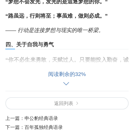
“梦想不会发光，发光的是追逐梦想的你。”
“路虽远，行则将至；事虽难，做则必成。”
—— 行动是连接梦想与现实的唯一桥梁。
四、关于自我与勇气
“你不必生来勇敢，天赋过人。只要能投入勤奋，诚
诚恳恳。”
阅读剩余的32%
“最大的恐惧就是恐惧本身。”
—— 鼓起勇气直面它，往往就成功了一半。
返回列表
五、关于爱与善良
上一篇：
申公豹经典语录
“赠人玫瑰，手有余香。”
下一篇：
百年孤独经典语录