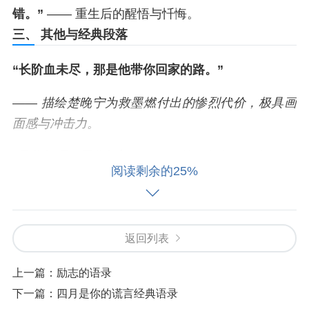
错。”
—— 重生后的醒悟与忏悔。
三、 其他与经典段落
“长阶血未尽，那是他带你回家的路。”
—— 描绘楚晚宁为救墨燃付出的惨烈代价，极具画
面感与冲击力。
“见信如晤，展信舒颜。”
—— 楚晚宁书信开头，温
阅读剩余的25%
柔克制的写照。
“众生为首，己为末。”
—— 楚晚宁恪守的道义准
则。
四、 主题感悟
返回列表
上一篇：
励志的语录
这些语录不仅文笔优美，更深刻揭示了小说的核心
下一篇：
四月是你的谎言经典语录
主题：
救赎、原谅、误解与深情
。从恨到爱，从毁