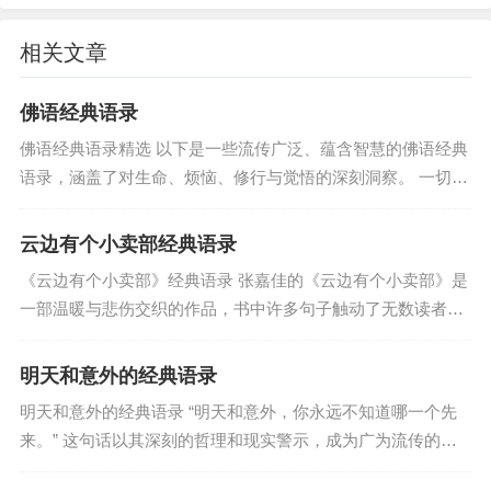
灭到重生，语录间流淌着浓烈的情感张力，令人动
容。
相关文章
（注：语录根据小说原文及读者流传整理，具体出
佛语经典语录
处可能因版本略有差异。）
佛语经典语录精选 以下是一些流传广泛、蕴含智慧的佛语经典
语录，涵盖了对生命、烦恼、修行与觉悟的深刻洞察。 一切有
标签:
二哈和他的白猫师尊语录
为法，如梦幻泡影，如露亦如电，应作如是观...
云边有个小卖部经典语录
《云边有个小卖部》经典语录 张嘉佳的《云边有个小卖部》是
一部温暖与悲伤交织的作品，书中许多句子触动了无数读者。
以下整理了一些广为流传的经典语录，并附上简要解读。 一、
关于故乡与亲情...
明天和意外的经典语录
明天和意外的经典语录 “明天和意外，你永远不知道哪一个先
来。” 这句话以其深刻的哲理和现实警示，成为广为流传的经
典语录。它提醒我们珍惜当下，把握现在。以下是围绕这一主