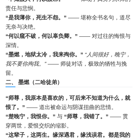
责任与悲悯。
“是我薄你，死生不怨。”
—— 堪称全书名句，道尽
无奈与决绝。
“何以窥不破，何以辜负卿。”
—— 对过往的悔恨与
深情。
“墨燃，地狱太冷，我来殉你。”
“人间很好，晚宁，
我不要你殉我。”
—— 师徒对话，极致的牺牲与挽
留。
二、 墨燃（二哈徒弟）
“师尊，我原本是喜欢的，可后来不知道为什么，就
恨了。”
—— 道出被命运与阴谋扭曲的悲情。
“楚晚宁，我恨你。”
与
“师尊，我错了。”
—— 贯
穿两世，爱恨交织的缩影。
“这辈子，这两生。缘深遇君，缘浅误君。都是我的